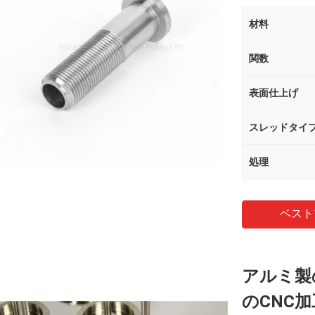
材料
関数
表面仕上げ
スレッドタイ
処理
ベスト
アルミ製
のCNC加工