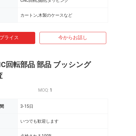
CNC回転,掘削,タッピング
カートン,木製のケースなど
プライス
今からお話し
NC回転部品 部品 ブッシング
査
MOQ:
1
時間
3-15日
いつでも歓迎します