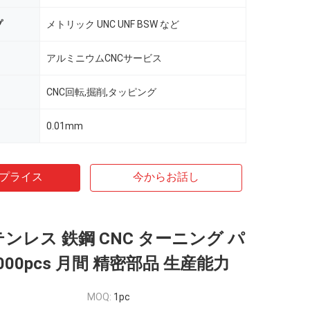
プ
メトリック UNC UNF BSW など
アルミニウムCNCサービス
CNC回転,掘削,タッピング
0.01mm
プライス
今からお話し
ステンレス 鉄鋼 CNC ターニング パ
0000pcs 月間 精密部品 生産能力
MOQ:
1pc