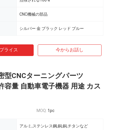
点検される100%
CNC機械の部品
シルバー 金 ブラック レッド ブルー
プライス
今からお話し
密型CNCターニングパーツ
m 許容量 自動車電子機器 用途 カス
MOQ:
1pc
アルミ,ステンレス鋼,銅,銅,チタンなど