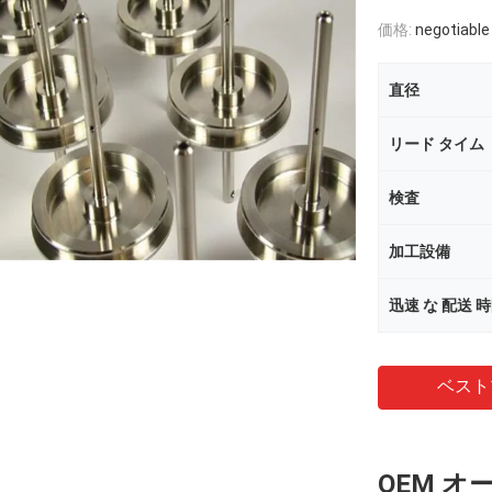
価格:
negotiable
直径
リード タイム
検査
加工設備
迅速 な 配送 
ベスト
OEM オ