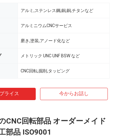
アルミ,ステンレス鋼,銅,銅,チタンなど
アルミニウムCNCサービス
磨き,塗装,アノード化など
プ
メトリック UNC UNF BSW など
CNC回転,掘削,タッピング
プライス
今からお話し
のCNC回転部品 オーダーメイド
部品 ISO9001