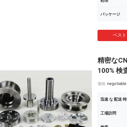
処理
パッケージ
ベスト
精密なC
100% 検
価格:
negotiable
迅速 な 配送 
工場訪問