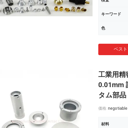
検査
キーワード
色
ベスト
工業用精
0.01m
タム部品
価格:
negotiable
材料