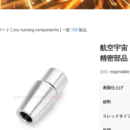
ド [ cnc turning components ] 一致
100
製品.
航空宇宙 
精密部品
価格:
negotiable
表面仕上げ
材料
スレッドタイ