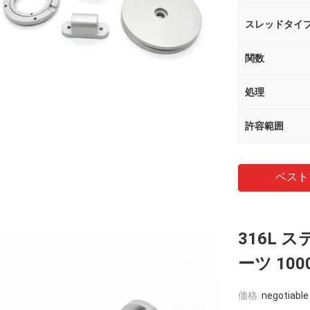
スレッドタイ
関数
処理
許容範囲
ベスト
316L 
ーツ 10
価格:
negotiable