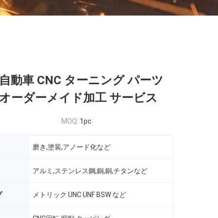
自動車 CNC ターニング パーツ
 オーダーメイド加工 サービス
MOQ:
1pc
磨き,塗装,アノード化など
アルミ,ステンレス鋼,銅,銅,チタンなど
プ
メトリック UNC UNF BSW など