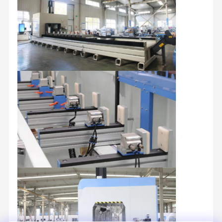
人種
は情熱と革新に満ちたテクノロジー企業です。 2010 年 7 月 22
日の設立以来、同社は「レース」の旗印のもと、熱技術の世界を
家へ
製品
わたしたち
工場 ツアー
歩んできました。
に つい て
当社のビジョンはシンプルです。熱ソリューションの信頼できる
パートナーとなり、お客様とともに成長することです。 Race は
業界の深いノウハウと熟練したチームを擁し、当社が特に得意と