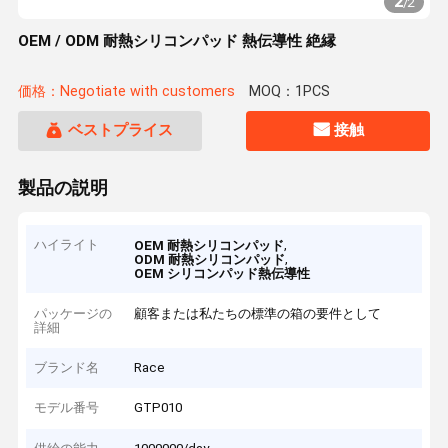
2
/
2
OEM / ODM 耐熱シリコンパッド 熱伝導性 絶縁
価格：Negotiate with customers
MOQ：1PCS
ベストプライス
接触
製品の説明
ハイライト
,
OEM 耐熱シリコンパッド
,
ODM 耐熱シリコンパッド
OEM シリコンパッド熱伝導性
パッケージの
顧客または私たちの標準の箱の要件として
詳細
ブランド名
Race
モデル番号
GTP010