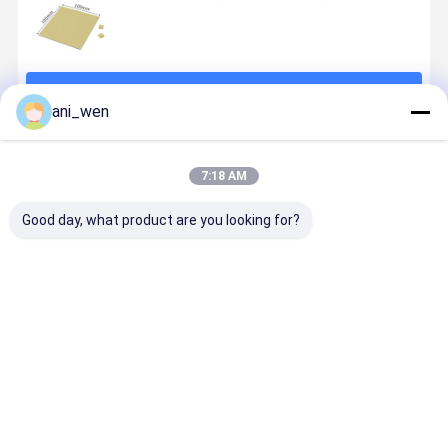
続行
ani_wen
推薦されたプロダクト
7:18 AM
Good day, what product are you looking for?
シリコン 熱パ
柔らかいシリ
導電性シリコ
効果的シリ
ッド 小規模か
コン熱パッド
ン熱パッド 高
ン熱パッド 
ら中規模の熱
柔軟性 製品性
温シリコンゴ
化冷却性能
管理ニーズに
能向上と優れ
ム熱シンク熱
管理
最適
た熱伝達
パッド
ベストプライス
ベストプライス
ベストプライス
ベストプラ