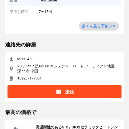
価格
negotiable
受渡し時間
7〜15日
多くを見て下さい
連絡先の詳細
Miss. Ani
23E,Jinrun邸,NO.6019 シェナン・ロード,フーティアン地区,
深?? 市,中国
139237177061
接触
最高の価格で
高温耐性のあるSiC / SIO2セラミックヒートシン