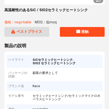
2
/
2
高温耐性のあるSiC / SIO2セラミックヒートシンク
価格：negotiable
MOQ：低moq
ベストプライス
接触
製品の説明
ハイライト
,
SiCセラミックヒートシンク
SIO2 セラミックヒートシンク
パッケージの
顧客の要求として
詳細
ブランド名
Race
モデル番号
セラミックヒートシンク/セラミックマイクロポ
ーラスヒートシンク