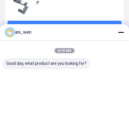
ク
続行
ani_wen
推薦されたプロダクト
4:15 AM
Good day, what product are you looking for?
高温電子機器
表面粗さ
耐久性のある
工業用セラ
用セラミック
RA0.3-08 Um
SiCセラミック
ックヒート
ヒートシンク -
セラミックヒ
ヒートシンク
ンク 高温ア
各種サイズ
ートシンク 熱
極端な条件で
リケーショ
管理のための
の最適な性能
のための最
ベストプライス
ベストプライス
ベストプライス
ベストプラ
究極の冷却ソ
熱分散の最適
な冷却性能
リューション
化