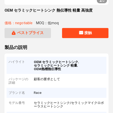
2
/
2
OEM セラミックヒートシンク 熱伝導性 軽量 高強度
価格：negotiable
MOQ：低moq
ベストプライス
接触
製品の説明
ハイライト
,
OEM セラミックヒートシンク
,
セラミックヒートシンク 軽量
OEM熱槽熱伝導性
パッケージの
顧客の要求として
詳細
ブランド名
Race
モデル番号
セラミックヒートシンク/セラミックマイクロポ
ーラスヒートシンク