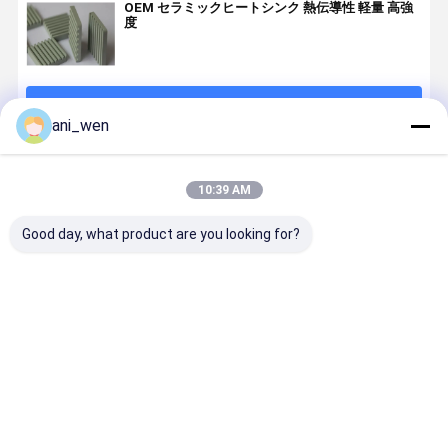
OEM セラミックヒートシンク 熱伝導性 軽量 高強
度
続行
ani_wen
推薦されたプロダクト
10:39 AM
Good day, what product are you looking for?
高温電子機器
表面粗さ
耐久性のある
工業用セラ
用セラミック
RA0.3-08 Um
SiCセラミック
ックヒート
ヒートシンク -
セラミックヒ
ヒートシンク
ンク 高温ア
各種サイズ
ートシンク 熱
極端な条件で
リケーショ
管理のための
の最適な性能
のための最
ベストプライス
ベストプライス
ベストプライス
ベストプラ
究極の冷却ソ
熱分散の最適
な冷却性能
リューション
化